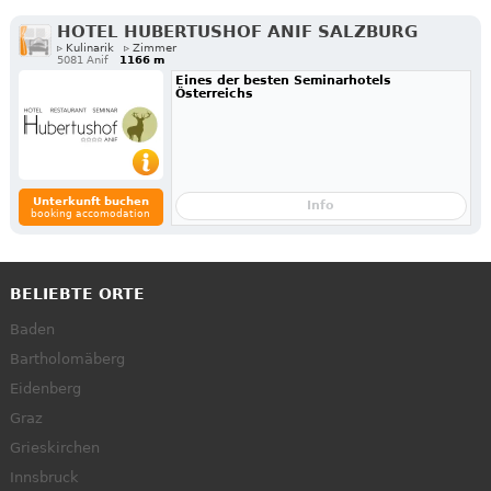
HOTEL HUBERTUSHOF ANIF SALZBURG
▹ Kulinarik
▹ Zimmer
5081 Anif
1166 m
Eines der besten Seminarhotels
Österreichs
Unterkunft buchen
Info
booking accomodation
BELIEBTE ORTE
Baden
Bartholomäberg
Eidenberg
Graz
Grieskirchen
Innsbruck