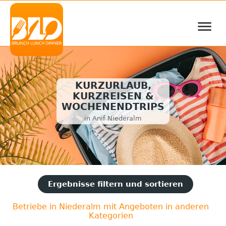
≡
KURZURLAUB,
KURZREISEN &
WOCHENENDTRIPS
in Anif Niederalm
Ergebnisse filtern und sortieren
Betriebe in Niederalm mit Angeboten in anderen
Kategorien