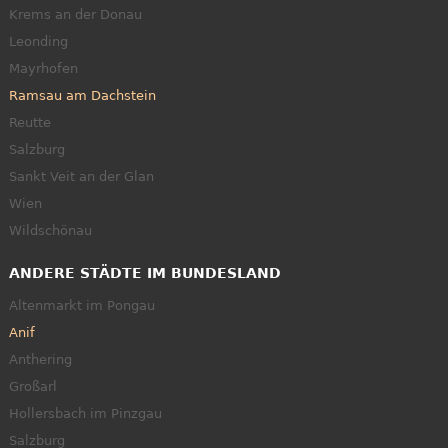
Krems an der Donau
Leonding
Mayrhofen
Ramsau am Dachstein
Reutte
Salzburg
Sankt Veit an der Glan
Wien
Wildschönau
ANDERE STÄDTE IM BUNDESLAND
Altenmarkt im Pongau
Anif
Anthering
Großarl
Hollersbach im Pinzgau
Salzburg